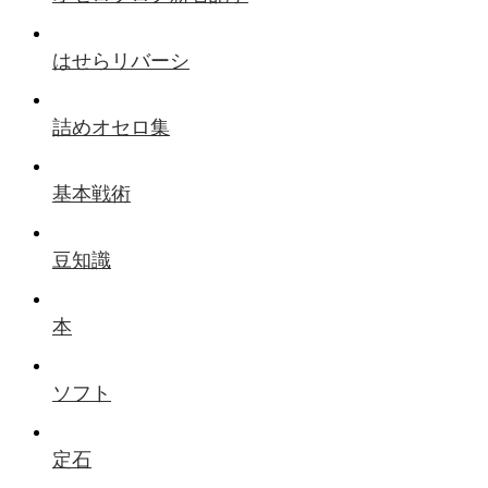
はせらリバーシ
詰めオセロ集
基本戦術
豆知識
本
ソフト
定石