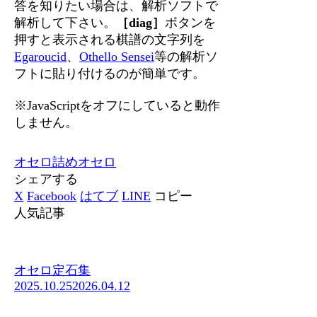
答を知りたい場合は、解析ソフトで
解析して下さい。
［diag］
ボタンを
押すと表示される棋譜の文字列を
Egaroucid
、
Othello Sensei
等の解析ソ
フトに貼り付けるのが簡単です。
※JavaScriptをオフにしていると動作
しません。
オセロ
詰めオセロ
シェアする
X
Facebook
はてブ
LINE
コピー
人気記事
オセロ定石集
2025.10.25
2026.04.12