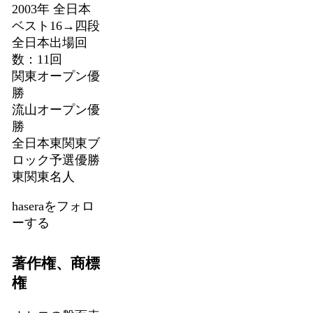
2003年 全日本
ベスト16→四段
全日本出場回
数：11回
関東オープン優
勝
流山オープン優
勝
全日本東関東ブ
ロック予選優勝
東関東名人
haseraをフォロ
ーする
著作権、商標
権