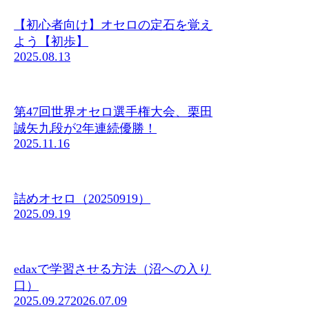
【初心者向け】オセロの定石を覚え
よう【初歩】
2025.08.13
第47回世界オセロ選手権大会、栗田
誠矢九段が2年連続優勝！
2025.11.16
詰めオセロ（20250919）
2025.09.19
edaxで学習させる方法（沼への入り
口）
2025.09.27
2026.07.09