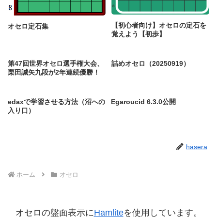
【初心者向け】オセロの定石を
オセロ定石集
覚えよう【初歩】
第47回世界オセロ選手権大会、
詰めオセロ（20250919）
栗田誠矢九段が2年連続優勝！
edaxで学習させる方法（沼への
Egaroucid 6.3.0公開
入り口）
hasera
ホーム
オセロ
オセロの盤面表示に
Hamlite
を使用しています。