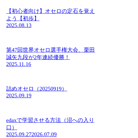
【初心者向け】オセロの定石を覚え
よう【初歩】
2025.08.13
第47回世界オセロ選手権大会、栗田
誠矢九段が2年連続優勝！
2025.11.16
詰めオセロ（20250919）
2025.09.19
edaxで学習させる方法（沼への入り
口）
2025.09.27
2026.07.09