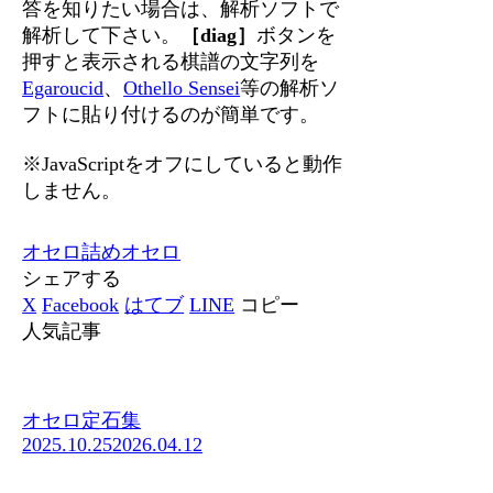
答を知りたい場合は、解析ソフトで
解析して下さい。
［diag］
ボタンを
押すと表示される棋譜の文字列を
Egaroucid
、
Othello Sensei
等の解析ソ
フトに貼り付けるのが簡単です。
※JavaScriptをオフにしていると動作
しません。
オセロ
詰めオセロ
シェアする
X
Facebook
はてブ
LINE
コピー
人気記事
オセロ定石集
2025.10.25
2026.04.12