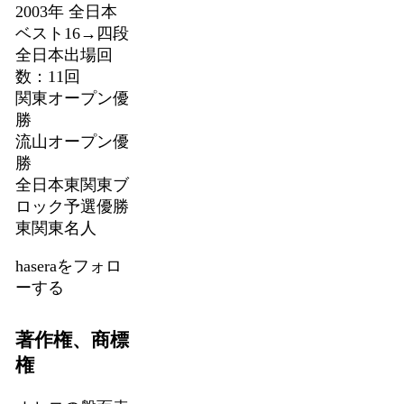
2003年 全日本
ベスト16→四段
全日本出場回
数：11回
関東オープン優
勝
流山オープン優
勝
全日本東関東ブ
ロック予選優勝
東関東名人
haseraをフォロ
ーする
著作権、商標
権