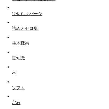
はせらリバーシ
詰めオセロ集
基本戦術
豆知識
本
ソフト
定石