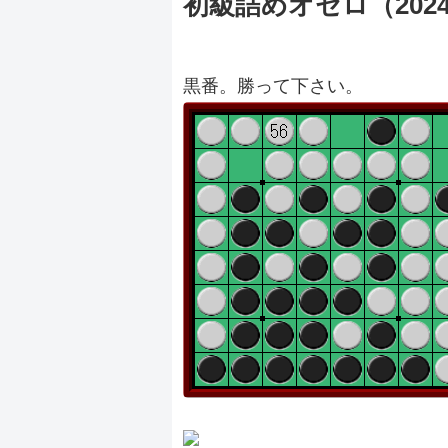
初級詰めオセロ（20240
黒番。勝って下さい。