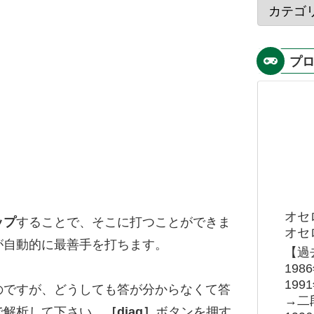
プ
オセ
ップ
することで、そこに打つことができま
オセロ
が自動的に最善手を打ちます。
【過
19
19
のですが、どうしても答が分からなくて答
→二
で解析して下さい。
［diag］
ボタンを押す