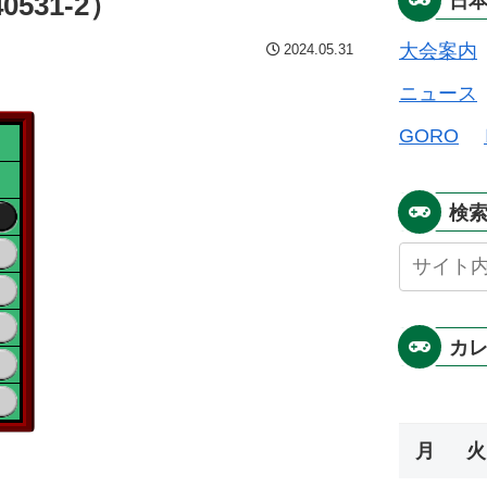
531-2）
日
大会案内
2024.05.31
ニュース
GORO
検
カ
月
火