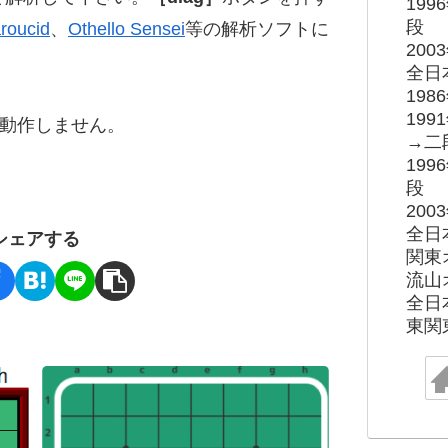
19
段
roucid
、
Othello Sensei
等の解析ソフトに
20
全日
19
19
ると動作しません。
→二
19
段
20
全日
シェアする
関東
流山
全日
東関