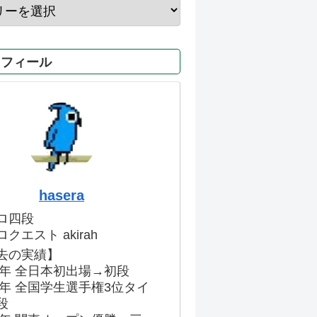
ロフィール
hasera
ロ四段
クエスト akirah
去の実績】
86年 全日本初出場→初段
91年 全国学生選手権3位タイ
段