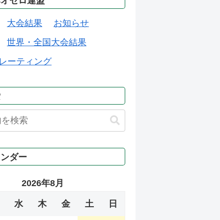
本オセロ連盟
大会結果
お知らせ
世界・全国大会結果
レーティング
索
レンダー
2026年8月
水
木
金
土
日