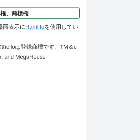
作権、商標権
盤面表示に
Hamlite
を使用してい
thelloは登録商標です。TM＆c
Co. and MegaHouse