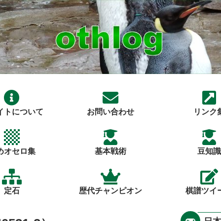
イトについて
お問い合わせ
リンク
めオセロ集
基本戦術
豆知識
定石
歴代チャンピオン
棋譜ツイ