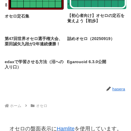
【初心者向け】オセロの定石を
オセロ定石集
覚えよう【初歩】
第47回世界オセロ選手権大会、
詰めオセロ（20250919）
栗田誠矢九段が2年連続優勝！
edaxで学習させる方法（沼への
Egaroucid 6.3.0公開
入り口）
hasera
ホーム
オセロ
オセロの盤面表示に
Hamlite
を使用しています。