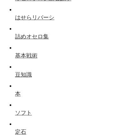
はせらリバーシ
詰めオセロ集
基本戦術
豆知識
本
ソフト
定石