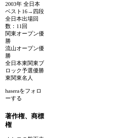
2003年 全日本
ベスト16→四段
全日本出場回
数：11回
関東オープン優
勝
流山オープン優
勝
全日本東関東ブ
ロック予選優勝
東関東名人
haseraをフォロ
ーする
著作権、商標
権