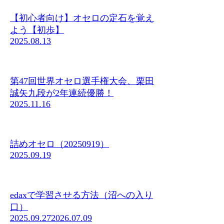
【初心者向け】オセロの定石を覚え
よう【初歩】
2025.08.13
第47回世界オセロ選手権大会、栗田
誠矢九段が2年連続優勝！
2025.11.16
詰めオセロ（20250919）
2025.09.19
edaxで学習させる方法（沼への入り
口）
2025.09.27
2026.07.09