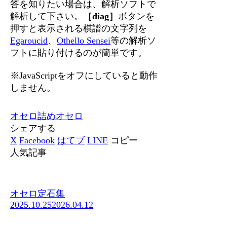
答を知りたい場合は、解析ソフトで
解析して下さい。
［diag］
ボタンを
押すと表示される棋譜の文字列を
Egaroucid
、
Othello Sensei
等の解析ソ
フトに貼り付けるのが簡単です。
※JavaScriptをオフにしていると動作
しません。
オセロ
詰めオセロ
シェアする
X
Facebook
はてブ
LINE
コピー
人気記事
オセロ定石集
2025.10.25
2026.04.12