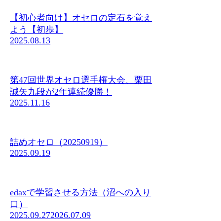
【初心者向け】オセロの定石を覚え
よう【初歩】
2025.08.13
第47回世界オセロ選手権大会、栗田
誠矢九段が2年連続優勝！
2025.11.16
詰めオセロ（20250919）
2025.09.19
edaxで学習させる方法（沼への入り
口）
2025.09.27
2026.07.09