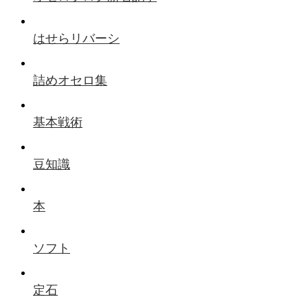
はせらリバーシ
詰めオセロ集
基本戦術
豆知識
本
ソフト
定石