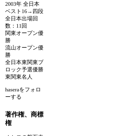
2003年 全日本
ベスト16→四段
全日本出場回
数：11回
関東オープン優
勝
流山オープン優
勝
全日本東関東ブ
ロック予選優勝
東関東名人
haseraをフォロ
ーする
著作権、商標
権