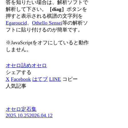
答を知りたい場合は、解析ソフトで
解析して下さい。
［diag］
ボタンを
押すと表示される棋譜の文字列を
Egaroucid
、
Othello Sensei
等の解析ソ
フトに貼り付けるのが簡単です。
※JavaScriptをオフにしていると動作
しません。
オセロ
詰めオセロ
シェアする
X
Facebook
はてブ
LINE
コピー
人気記事
オセロ定石集
2025.10.25
2026.04.12