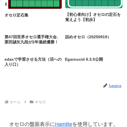
【初心者向け】オセロの定石を
オセロ定石集
覚えよう【初歩】
第47回世界オセロ選手権大会、
詰めオセロ（20250919）
栗田誠矢九段が2年連続優勝！
edaxで学習させる方法（沼への
Egaroucid 6.3.0公開
入り口）
hasera
ホーム
オセロ
オセロの盤面表示に
Hamlite
を使用しています。