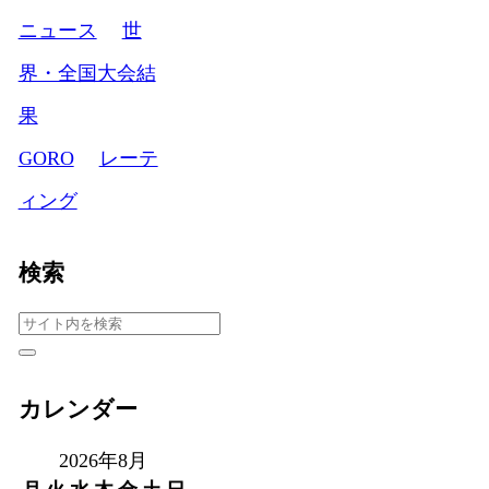
ニュース
世
界・全国大会結
果
GORO
レーテ
ィング
検索
カレンダー
2026年8月