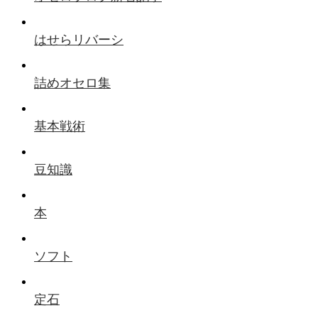
はせらリバーシ
詰めオセロ集
基本戦術
豆知識
本
ソフト
定石