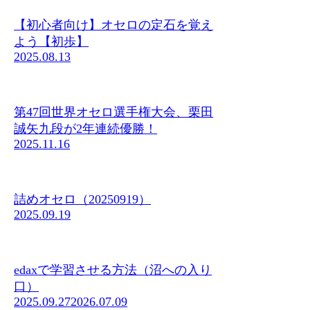
【初心者向け】オセロの定石を覚え
よう【初歩】
2025.08.13
第47回世界オセロ選手権大会、栗田
誠矢九段が2年連続優勝！
2025.11.16
詰めオセロ（20250919）
2025.09.19
edaxで学習させる方法（沼への入り
口）
2025.09.27
2026.07.09