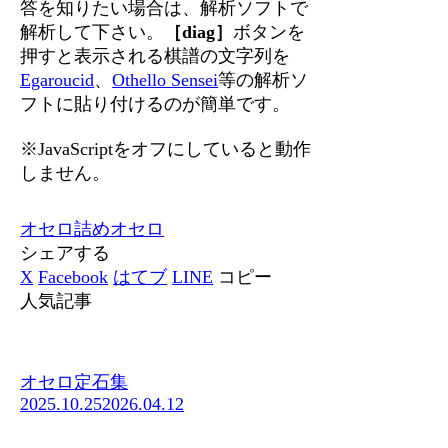
答を知りたい場合は、解析ソフトで
解析して下さい。
［diag］
ボタンを
押すと表示される棋譜の文字列を
Egaroucid
、
Othello Sensei
等の解析ソ
フトに貼り付けるのが簡単です。
※JavaScriptをオフにしていると動作
しません。
オセロ
詰めオセロ
シェアする
X
Facebook
はてブ
LINE
コピー
人気記事
オセロ定石集
2025.10.25
2026.04.12