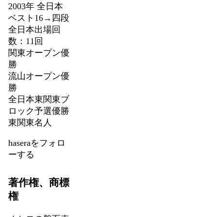
2003年 全日本
ベスト16→四段
全日本出場回
数：11回
関東オープン優
勝
流山オープン優
勝
全日本東関東ブ
ロック予選優勝
東関東名人
haseraをフォロ
ーする
著作権、商標
権