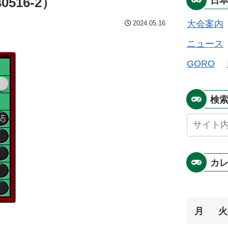
516-2）
日
大会案内
2024.05.16
ニュース
GORO
検
カ
月
火