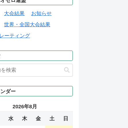
本オセロ連盟
大会結果
お知らせ
世界・全国大会結果
レーティング
索
レンダー
2026年8月
水
木
金
土
日