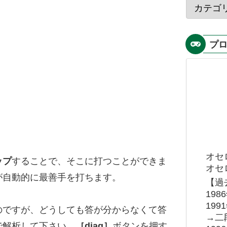
プ
オセ
ップ
することで、そこに打つことができま
オセロ
が自動的に最善手を打ちます。
【過
19
19
のですが、どうしても答が分からなくて答
→二
で解析して下さい。
［diag］
ボタンを押す