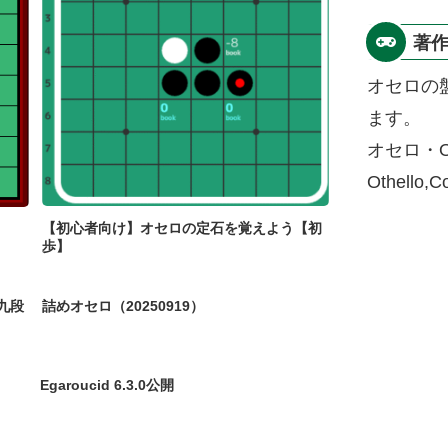
著
オセロの
ます。
オセロ・O
Othello,
【初心者向け】オセロの定石を覚えよう【初
歩】
九段
詰めオセロ（20250919）
Egaroucid 6.3.0公開