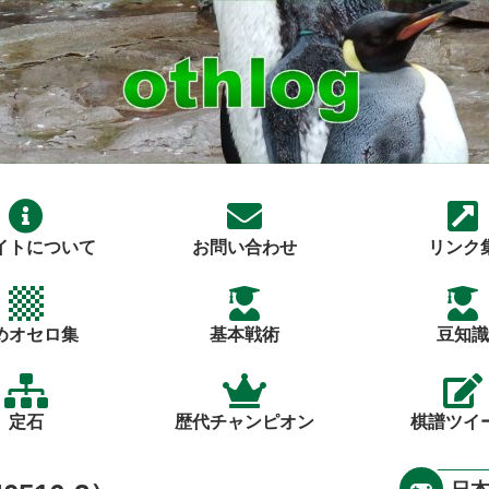
イトについて
お問い合わせ
リンク
めオセロ集
基本戦術
豆知識
定石
歴代チャンピオン
棋譜ツイ