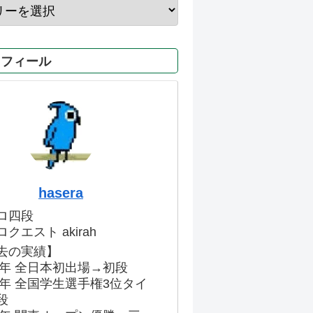
ロフィール
hasera
ロ四段
クエスト akirah
去の実績】
86年 全日本初出場→初段
91年 全国学生選手権3位タイ
段