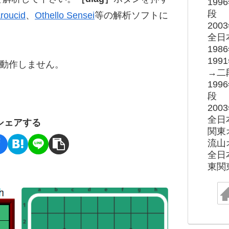
19
段
roucid
、
Othello Sensei
等の解析ソフトに
20
全日
19
19
ると動作しません。
→二
19
段
20
全日
シェアする
関東
流山
全日
東関