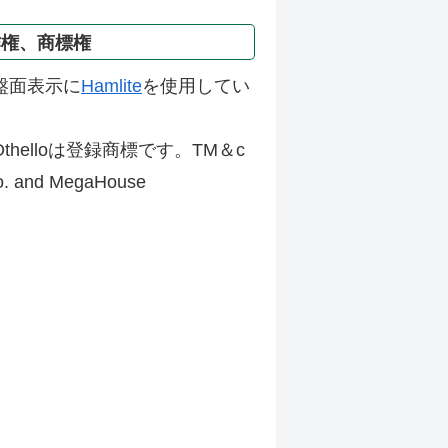
作権、商標権
盤面表示に
Hamlite
を使用してい
thelloは登録商標です。TM＆c
Co. and MegaHouse