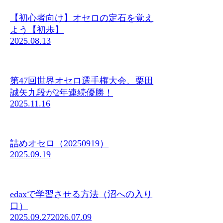
【初心者向け】オセロの定石を覚え
よう【初歩】
2025.08.13
第47回世界オセロ選手権大会、栗田
誠矢九段が2年連続優勝！
2025.11.16
詰めオセロ（20250919）
2025.09.19
edaxで学習させる方法（沼への入り
口）
2025.09.27
2026.07.09