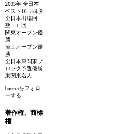
2003年 全日本
ベスト16→四段
全日本出場回
数：11回
関東オープン優
勝
流山オープン優
勝
全日本東関東ブ
ロック予選優勝
東関東名人
haseraをフォロ
ーする
著作権、商標
権