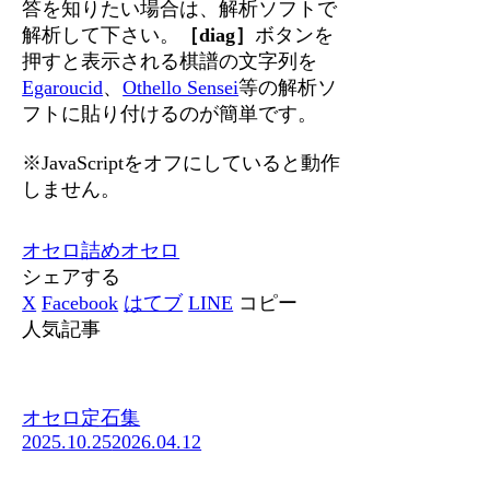
答を知りたい場合は、解析ソフトで
解析して下さい。
［diag］
ボタンを
押すと表示される棋譜の文字列を
Egaroucid
、
Othello Sensei
等の解析ソ
フトに貼り付けるのが簡単です。
※JavaScriptをオフにしていると動作
しません。
オセロ
詰めオセロ
シェアする
X
Facebook
はてブ
LINE
コピー
人気記事
オセロ定石集
2025.10.25
2026.04.12