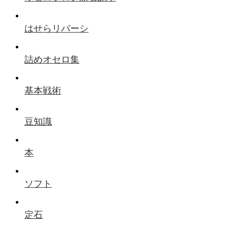
はせらリバーシ
詰めオセロ集
基本戦術
豆知識
本
ソフト
定石