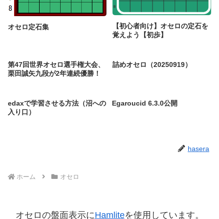
【初心者向け】オセロの定石を
オセロ定石集
覚えよう【初歩】
第47回世界オセロ選手権大会、
詰めオセロ（20250919）
栗田誠矢九段が2年連続優勝！
edaxで学習させる方法（沼への
Egaroucid 6.3.0公開
入り口）
hasera
ホーム
オセロ
オセロの盤面表示に
Hamlite
を使用しています。