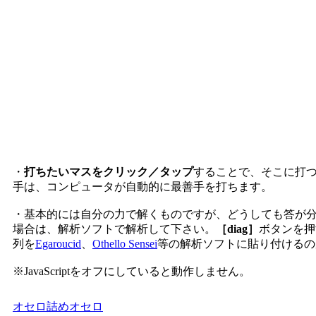
・
打ちたいマスをクリック／タップ
することで、そこに打
手は、コンピュータが自動的に最善手を打ちます。
・基本的には自分の力で解くものですが、どうしても答が
場合は、解析ソフトで解析して下さい。
［diag］
ボタンを押
列を
Egaroucid
、
Othello Sensei
等の解析ソフトに貼り付けるの
※JavaScriptをオフにしていると動作しません。
オセロ
詰めオセロ