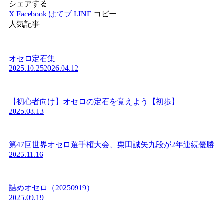
シェアする
X
Facebook
はてブ
LINE
コピー
人気記事
オセロ定石集
2025.10.25
2026.04.12
【初心者向け】オセロの定石を覚えよう【初歩】
2025.08.13
第47回世界オセロ選手権大会、栗田誠矢九段が2年連続優勝
2025.11.16
詰めオセロ（20250919）
2025.09.19