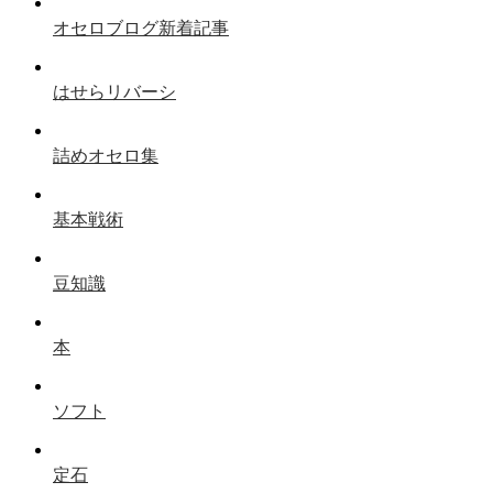
オセロブログ新着記事
はせらリバーシ
詰めオセロ集
基本戦術
豆知識
本
ソフト
定石