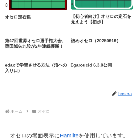
【初心者向け】オセロの定石を
オセロ定石集
覚えよう【初歩】
第47回世界オセロ選手権大会、
詰めオセロ（20250919）
栗田誠矢九段が2年連続優勝！
edaxで学習させる方法（沼への
Egaroucid 6.3.0公開
入り口）
hasera
ホーム
オセロ
オセロの盤面表示に
Hamlite
を使用しています。