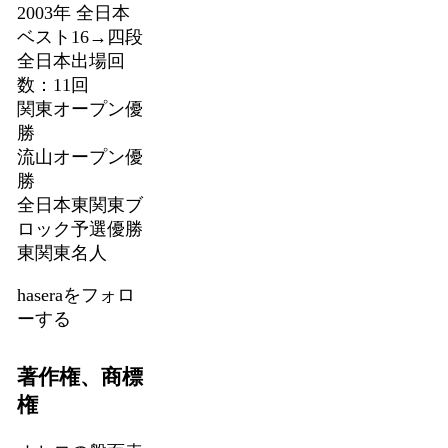
2003年 全日本
ベスト16→四段
全日本出場回
数：11回
関東オープン優
勝
流山オープン優
勝
全日本東関東ブ
ロック予選優勝
東関東名人
haseraをフォロ
ーする
著作権、商標
権