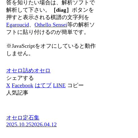
答を知りたい場合は、解析ソフトで
解析して下さい。
［diag］
ボタンを
押すと表示される棋譜の文字列を
Egaroucid
、
Othello Sensei
等の解析ソ
フトに貼り付けるのが簡単です。
※JavaScriptをオフにしていると動作
しません。
オセロ
詰めオセロ
シェアする
X
Facebook
はてブ
LINE
コピー
人気記事
オセロ定石集
2025.10.25
2026.04.12