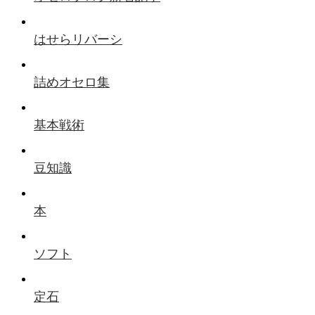
はせらリバーシ
詰めオセロ集
基本戦術
豆知識
本
ソフト
定石