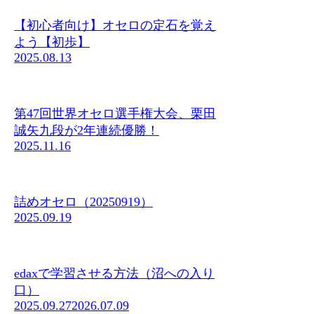
【初心者向け】オセロの定石を覚え
よう【初歩】
2025.08.13
第47回世界オセロ選手権大会、栗田
誠矢九段が2年連続優勝！
2025.11.16
詰めオセロ（20250919）
2025.09.19
edaxで学習させる方法（沼への入り
口）
2025.09.27
2026.07.09