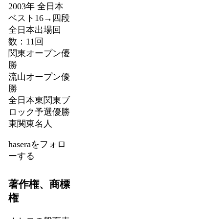
2003年 全日本
ベスト16→四段
全日本出場回
数：11回
関東オープン優
勝
流山オープン優
勝
全日本東関東ブ
ロック予選優勝
東関東名人
haseraをフォロ
ーする
著作権、商標
権