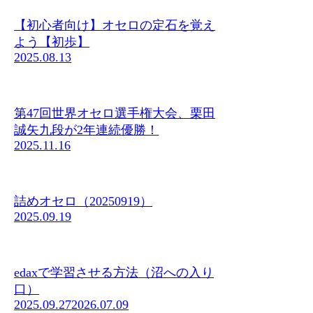
【初心者向け】オセロの定石を覚え
よう【初歩】
2025.08.13
第47回世界オセロ選手権大会、栗田
誠矢九段が2年連続優勝！
2025.11.16
詰めオセロ（20250919）
2025.09.19
edaxで学習させる方法（沼への入り
口）
2025.09.27
2026.07.09