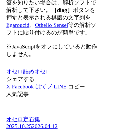
答を知りたい場合は、解析ソフトで
解析して下さい。
［diag］
ボタンを
押すと表示される棋譜の文字列を
Egaroucid
、
Othello Sensei
等の解析ソ
フトに貼り付けるのが簡単です。
※JavaScriptをオフにしていると動作
しません。
オセロ
詰めオセロ
シェアする
X
Facebook
はてブ
LINE
コピー
人気記事
オセロ定石集
2025.10.25
2026.04.12