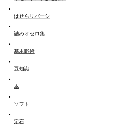
はせらリバーシ
詰めオセロ集
基本戦術
豆知識
本
ソフト
定石