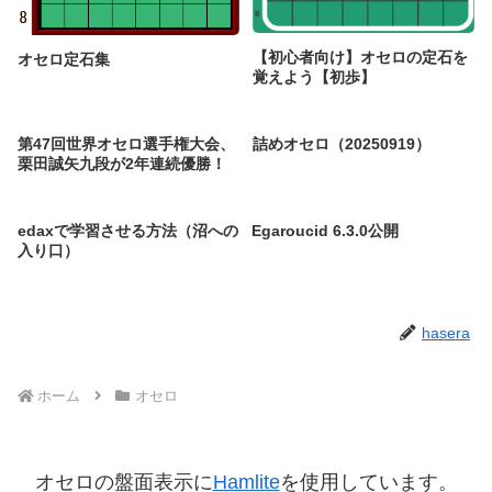
【初心者向け】オセロの定石を
オセロ定石集
覚えよう【初歩】
第47回世界オセロ選手権大会、
詰めオセロ（20250919）
栗田誠矢九段が2年連続優勝！
edaxで学習させる方法（沼への
Egaroucid 6.3.0公開
入り口）
hasera
ホーム
オセロ
オセロの盤面表示に
Hamlite
を使用しています。