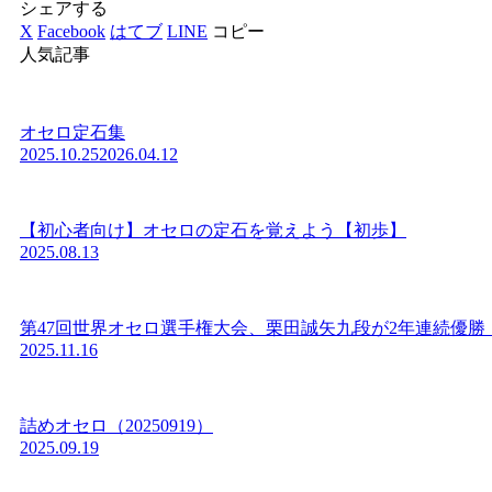
シェアする
X
Facebook
はてブ
LINE
コピー
人気記事
オセロ定石集
2025.10.25
2026.04.12
【初心者向け】オセロの定石を覚えよう【初歩】
2025.08.13
第47回世界オセロ選手権大会、栗田誠矢九段が2年連続優勝
2025.11.16
詰めオセロ（20250919）
2025.09.19