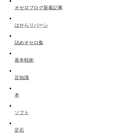
オセロブログ新着記事
はせらリバーシ
詰めオセロ集
基本戦術
豆知識
本
ソフト
定石