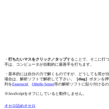
・
打ちたいマスをクリック／タップ
することで、そこに打
手は、コンピュータが自動的に最善手を打ちます。
・基本的には自分の力で解くものですが、どうしても答が
場合は、解析ソフトで解析して下さい。
［diag］
ボタンを押
列を
Egaroucid
、
Othello Sensei
等の解析ソフトに貼り付けるの
※JavaScriptをオフにしていると動作しません。
オセロ
詰めオセロ