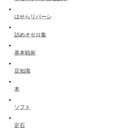
はせらリバーシ
詰めオセロ集
基本戦術
豆知識
本
ソフト
定石