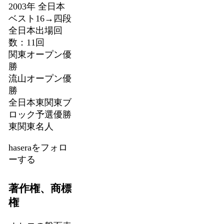
2003年 全日本
ベスト16→四段
全日本出場回
数：11回
関東オープン優
勝
流山オープン優
勝
全日本東関東ブ
ロック予選優勝
東関東名人
haseraをフォロ
ーする
著作権、商標
権