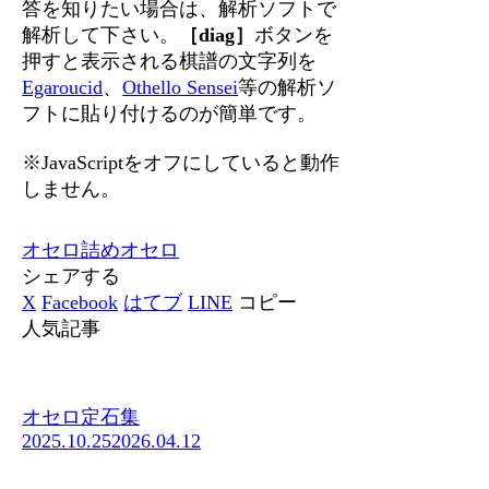
答を知りたい場合は、解析ソフトで
解析して下さい。
［diag］
ボタンを
押すと表示される棋譜の文字列を
Egaroucid
、
Othello Sensei
等の解析ソ
フトに貼り付けるのが簡単です。
※JavaScriptをオフにしていると動作
しません。
オセロ
詰めオセロ
シェアする
X
Facebook
はてブ
LINE
コピー
人気記事
オセロ定石集
2025.10.25
2026.04.12