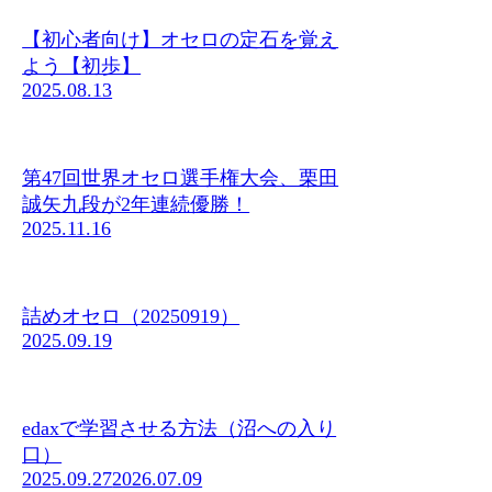
【初心者向け】オセロの定石を覚え
よう【初歩】
2025.08.13
第47回世界オセロ選手権大会、栗田
誠矢九段が2年連続優勝！
2025.11.16
詰めオセロ（20250919）
2025.09.19
edaxで学習させる方法（沼への入り
口）
2025.09.27
2026.07.09