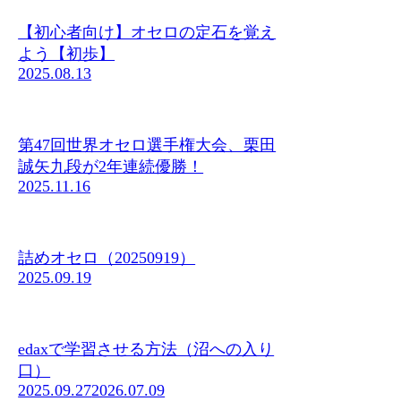
【初心者向け】オセロの定石を覚え
よう【初歩】
2025.08.13
第47回世界オセロ選手権大会、栗田
誠矢九段が2年連続優勝！
2025.11.16
詰めオセロ（20250919）
2025.09.19
edaxで学習させる方法（沼への入り
口）
2025.09.27
2026.07.09