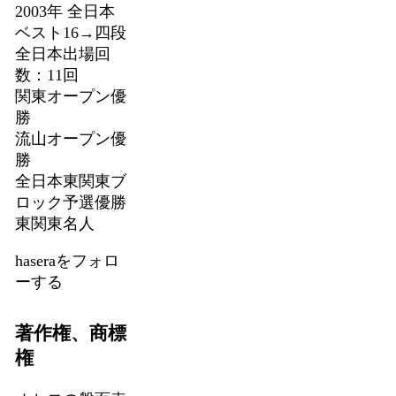
2003年 全日本
ベスト16→四段
全日本出場回
数：11回
関東オープン優
勝
流山オープン優
勝
全日本東関東ブ
ロック予選優勝
東関東名人
haseraをフォロ
ーする
著作権、商標
権