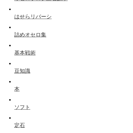
はせらリバーシ
詰めオセロ集
基本戦術
豆知識
本
ソフト
定石