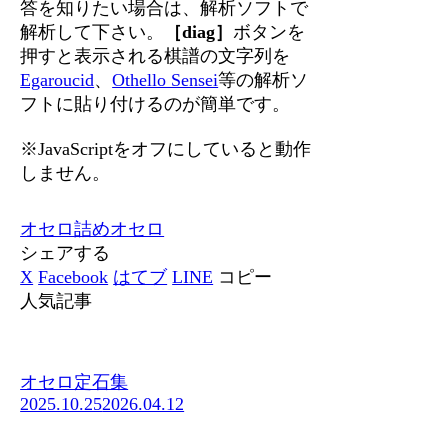
答を知りたい場合は、解析ソフトで
解析して下さい。
［diag］
ボタンを
押すと表示される棋譜の文字列を
Egaroucid
、
Othello Sensei
等の解析ソ
フトに貼り付けるのが簡単です。
※JavaScriptをオフにしていると動作
しません。
オセロ
詰めオセロ
シェアする
X
Facebook
はてブ
LINE
コピー
人気記事
オセロ定石集
2025.10.25
2026.04.12