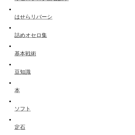
はせらリバーシ
詰めオセロ集
基本戦術
豆知識
本
ソフト
定石