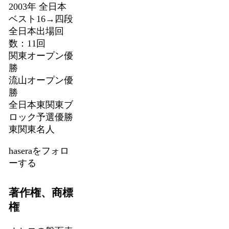
2003年 全日本
ベスト16→四段
全日本出場回
数：11回
関東オープン優
勝
流山オープン優
勝
全日本東関東ブ
ロック予選優勝
東関東名人
haseraをフォロ
ーする
著作権、商標
権