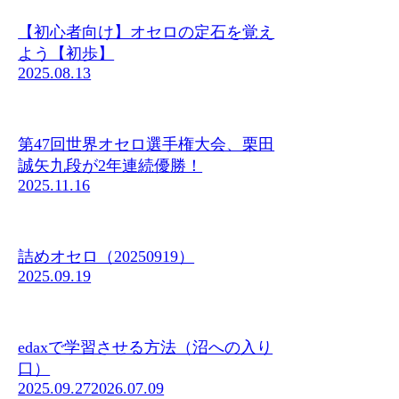
【初心者向け】オセロの定石を覚え
よう【初歩】
2025.08.13
第47回世界オセロ選手権大会、栗田
誠矢九段が2年連続優勝！
2025.11.16
詰めオセロ（20250919）
2025.09.19
edaxで学習させる方法（沼への入り
口）
2025.09.27
2026.07.09