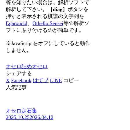
答を知りたい場合は、解析ソフトで
解析して下さい。
［diag］
ボタンを
押すと表示される棋譜の文字列を
Egaroucid
、
Othello Sensei
等の解析ソ
フトに貼り付けるのが簡単です。
※JavaScriptをオフにしていると動作
しません。
オセロ
詰めオセロ
シェアする
X
Facebook
はてブ
LINE
コピー
人気記事
オセロ定石集
2025.10.25
2026.04.12