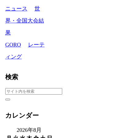
ニュース
世
界・全国大会結
果
GORO
レーテ
ィング
検索
カレンダー
2026年8月