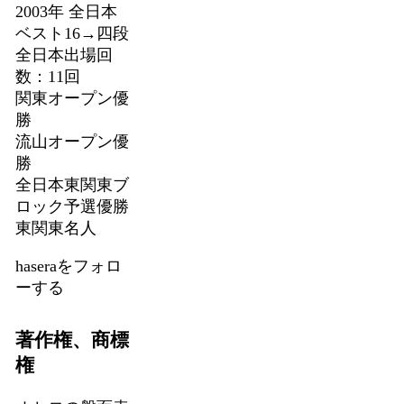
2003年 全日本
ベスト16→四段
全日本出場回
数：11回
関東オープン優
勝
流山オープン優
勝
全日本東関東ブ
ロック予選優勝
東関東名人
haseraをフォロ
ーする
著作権、商標
権