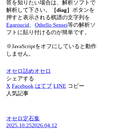
答を知りたい場合は、解析ソフトで
解析して下さい。
［diag］
ボタンを
押すと表示される棋譜の文字列を
Egaroucid
、
Othello Sensei
等の解析ソ
フトに貼り付けるのが簡単です。
※JavaScriptをオフにしていると動作
しません。
オセロ
詰めオセロ
シェアする
X
Facebook
はてブ
LINE
コピー
人気記事
オセロ定石集
2025.10.25
2026.04.12