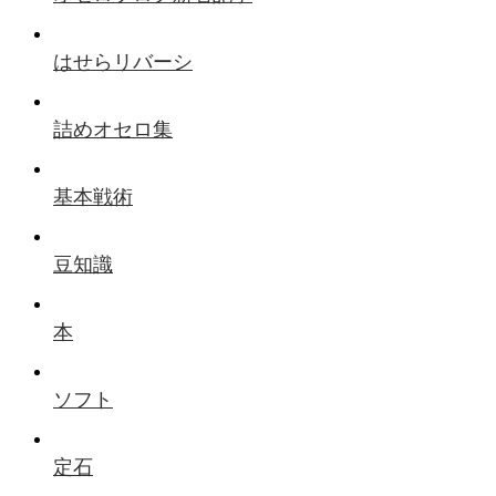
はせらリバーシ
詰めオセロ集
基本戦術
豆知識
本
ソフト
定石