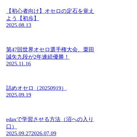
【初心者向け】オセロの定石を覚え
よう【初歩】
2025.08.13
第47回世界オセロ選手権大会、栗田
誠矢九段が2年連続優勝！
2025.11.16
詰めオセロ（20250919）
2025.09.19
edaxで学習させる方法（沼への入り
口）
2025.09.27
2026.07.09