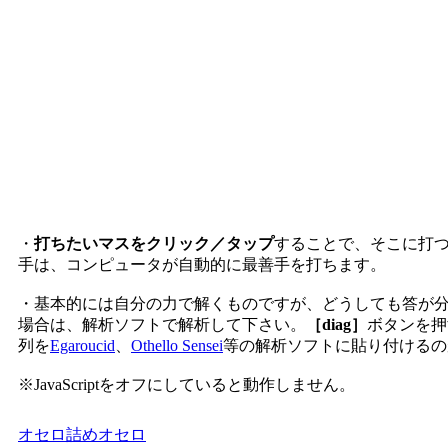
・
打ちたいマスをクリック／タップ
することで、そこに打
手は、コンピュータが自動的に最善手を打ちます。
・基本的には自分の力で解くものですが、どうしても答が
場合は、解析ソフトで解析して下さい。
［diag］
ボタンを押
列を
Egaroucid
、
Othello Sensei
等の解析ソフトに貼り付けるの
※JavaScriptをオフにしていると動作しません。
オセロ
詰めオセロ