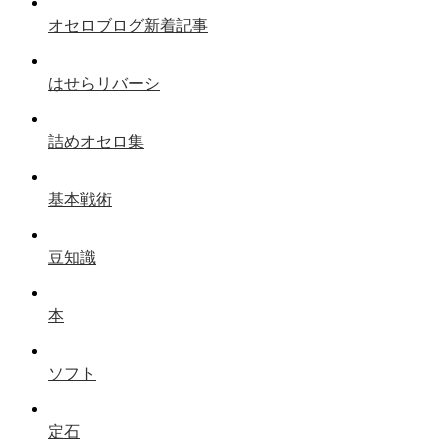
オセロブログ新着記事
はせらリバーシ
詰めオセロ集
基本戦術
豆知識
本
ソフト
定石