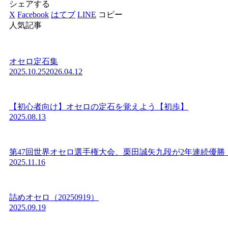
シェアする
X
Facebook
はてブ
LINE
コピー
人気記事
オセロ定石集
2025.10.25
2026.04.12
【初心者向け】オセロの定石を覚えよう【初歩】
2025.08.13
第47回世界オセロ選手権大会、栗田誠矢九段が2年連続優勝
2025.11.16
詰めオセロ（20250919）
2025.09.19