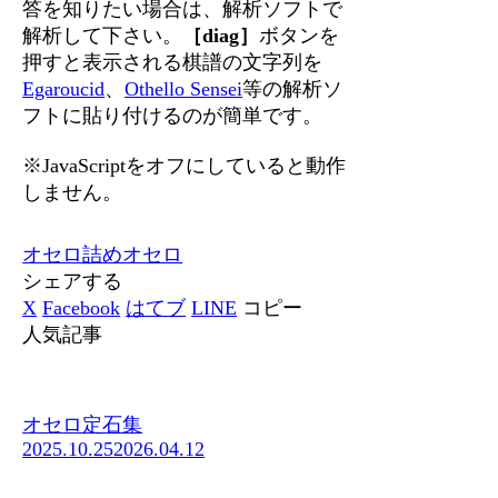
答を知りたい場合は、解析ソフトで
解析して下さい。
［diag］
ボタンを
押すと表示される棋譜の文字列を
Egaroucid
、
Othello Sensei
等の解析ソ
フトに貼り付けるのが簡単です。
※JavaScriptをオフにしていると動作
しません。
オセロ
詰めオセロ
シェアする
X
Facebook
はてブ
LINE
コピー
人気記事
オセロ定石集
2025.10.25
2026.04.12