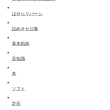
はせらリバーシ
詰めオセロ集
基本戦術
豆知識
本
ソフト
定石