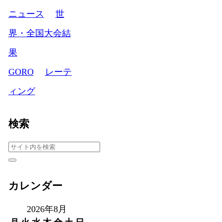
ニュース
世
界・全国大会結
果
GORO
レーテ
ィング
検索
カレンダー
2026年8月