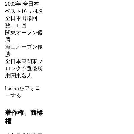
2003年 全日本
ベスト16→四段
全日本出場回
数：11回
関東オープン優
勝
流山オープン優
勝
全日本東関東ブ
ロック予選優勝
東関東名人
haseraをフォロ
ーする
著作権、商標
権