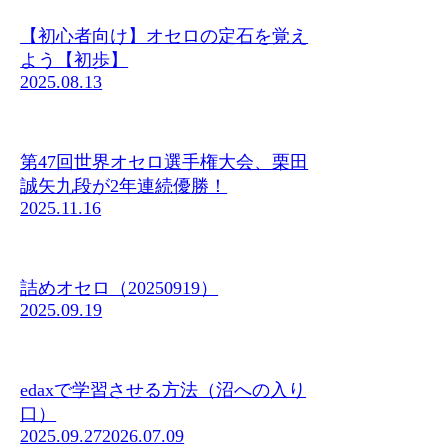
【初心者向け】オセロの定石を覚え
よう【初歩】
2025.08.13
第47回世界オセロ選手権大会、栗田
誠矢九段が2年連続優勝！
2025.11.16
詰めオセロ（20250919）
2025.09.19
edaxで学習させる方法（沼への入り
口）
2025.09.27
2026.07.09