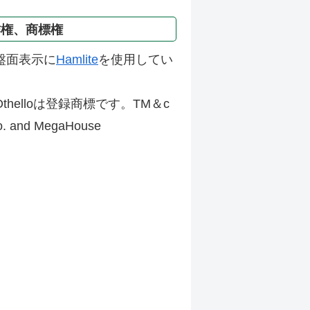
作権、商標権
盤面表示に
Hamlite
を使用してい
thelloは登録商標です。TM＆c
Co. and MegaHouse