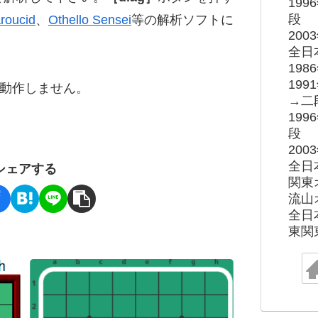
19
段
roucid
、
Othello Sensei
等の解析ソフトに
20
全日
19
19
ると動作しません。
→二
19
段
20
全日
シェアする
関東
流山
全日
東関