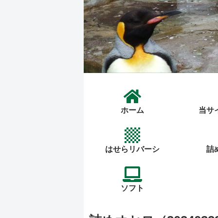
ホーム
当サ
はせらリバーシ
詰
ソフト