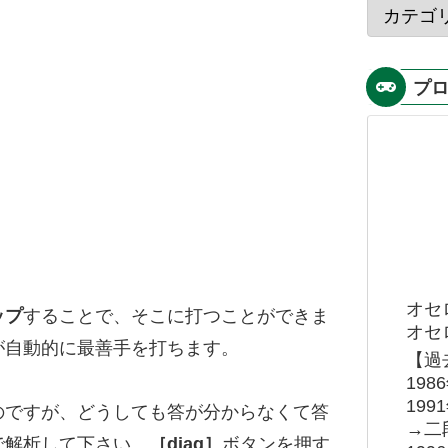
プ
オセ
ップ
することで、そこに打つことができま
オセロ
が自動的に最善手を打ちます。
【過
19
19
のですが、どうしても答が分からなくて答
→二
で解析して下さい。
［diag］
ボタンを押す