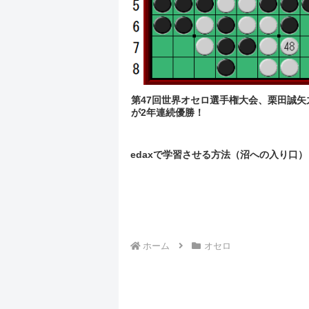
第47回世界オセロ選手権大会、栗田誠矢
が2年連続優勝！
edaxで学習させる方法（沼への入り口）
ホーム
オセロ