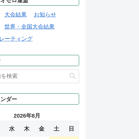
本オセロ連盟
大会結果
お知らせ
世界・全国大会結果
レーティング
索
レンダー
2026年8月
水
木
金
土
日