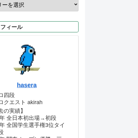
ロフィール
hasera
ロ四段
クエスト akirah
去の実績】
86年 全日本初出場→初段
91年 全国学生選手権3位タイ
段