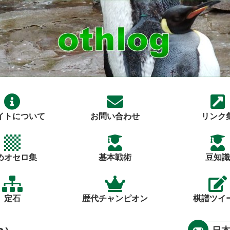
イトについて
お問い合わせ
リンク
めオセロ集
基本戦術
豆知識
定石
歴代チャンピオン
棋譜ツイ