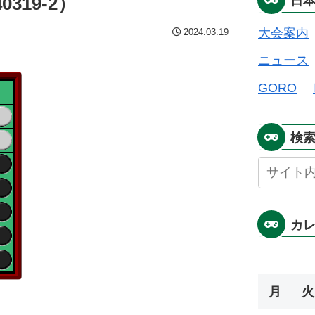
319-2）
日
大会案内
2024.03.19
ニュース
GORO
検
カ
月
火