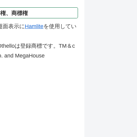
作権、商標権
盤面表示に
Hamlite
を使用してい
thelloは登録商標です。TM＆c
Co. and MegaHouse