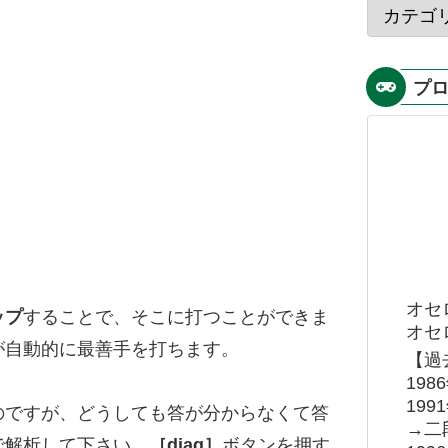
プ
オセ
ップ
することで、そこに打つことができま
オセロ
が自動的に最善手を打ちます。
【過
19
19
のですが、どうしても答が分からなくて答
→二
で解析して下さい。
［diag］
ボタンを押す