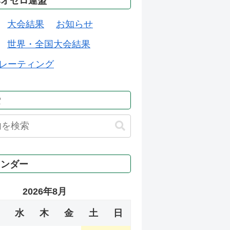
本オセロ連盟
大会結果
お知らせ
世界・全国大会結果
レーティング
索
レンダー
2026年8月
水
木
金
土
日