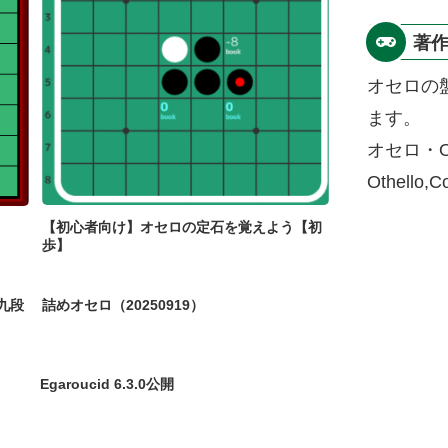
著
オセロの
ます。
オセロ・O
Othello,
【初心者向け】オセロの定石を覚えよう【初
歩】
九段
詰めオセロ（20250919）
Egaroucid 6.3.0公開