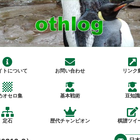
イトについて
お問い合わせ
リンク
めオセロ集
基本戦術
豆知識
定石
歴代チャンピオン
棋譜ツイ