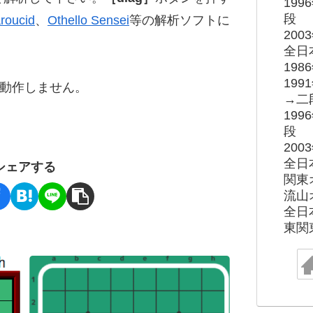
19
段
roucid
、
Othello Sensei
等の解析ソフトに
20
全日
19
19
ると動作しません。
→二
19
段
20
全日
シェアする
関東
流山
全日
東関