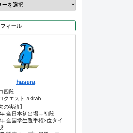
ロフィール
hasera
ロ四段
クエスト akirah
去の実績】
86年 全日本初出場→初段
91年 全国学生選手権3位タイ
段