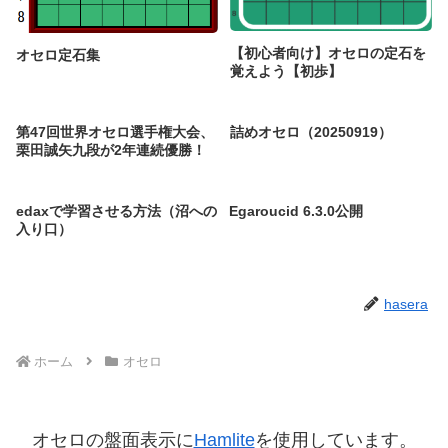
【初心者向け】オセロの定石を
オセロ定石集
覚えよう【初歩】
第47回世界オセロ選手権大会、
詰めオセロ（20250919）
栗田誠矢九段が2年連続優勝！
edaxで学習させる方法（沼への
Egaroucid 6.3.0公開
入り口）
hasera
ホーム
オセロ
オセロの盤面表示に
Hamlite
を使用しています。