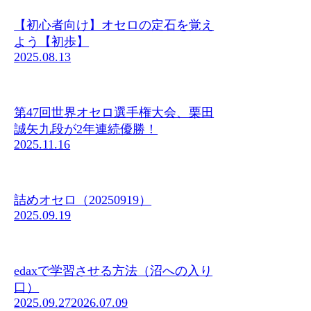
【初心者向け】オセロの定石を覚え
よう【初歩】
2025.08.13
第47回世界オセロ選手権大会、栗田
誠矢九段が2年連続優勝！
2025.11.16
詰めオセロ（20250919）
2025.09.19
edaxで学習させる方法（沼への入り
口）
2025.09.27
2026.07.09