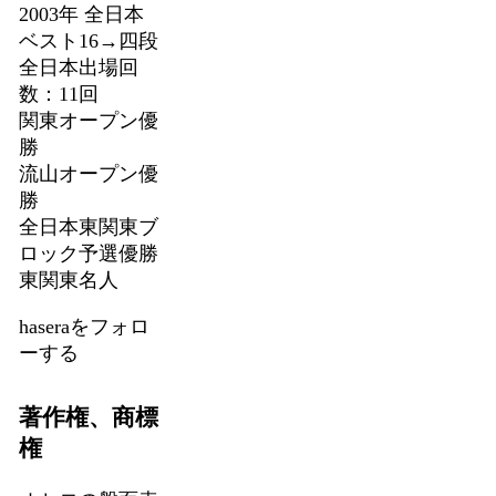
2003年 全日本
ベスト16→四段
全日本出場回
数：11回
関東オープン優
勝
流山オープン優
勝
全日本東関東ブ
ロック予選優勝
東関東名人
haseraをフォロ
ーする
著作権、商標
権