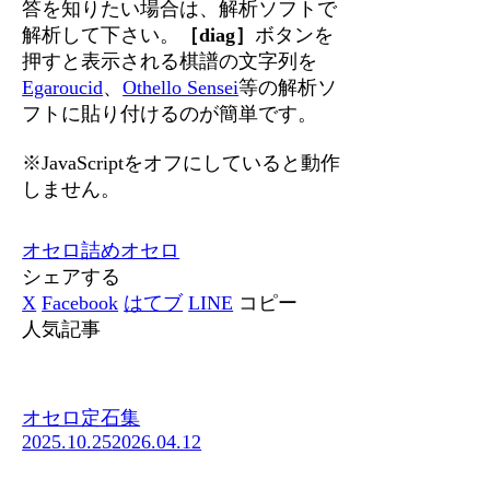
答を知りたい場合は、解析ソフトで
解析して下さい。
［diag］
ボタンを
押すと表示される棋譜の文字列を
Egaroucid
、
Othello Sensei
等の解析ソ
フトに貼り付けるのが簡単です。
※JavaScriptをオフにしていると動作
しません。
オセロ
詰めオセロ
シェアする
X
Facebook
はてブ
LINE
コピー
人気記事
オセロ定石集
2025.10.25
2026.04.12