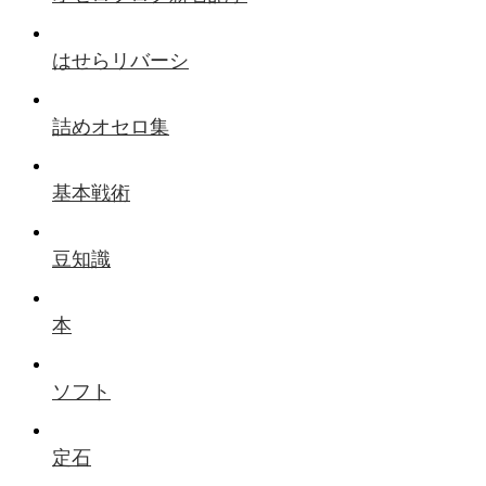
はせらリバーシ
詰めオセロ集
基本戦術
豆知識
本
ソフト
定石