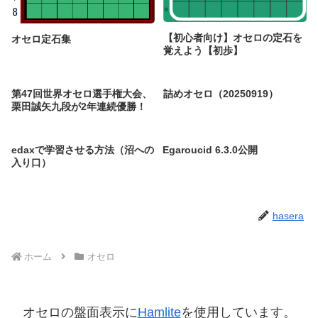
【初心者向け】オセロの定石を
オセロ定石集
覚えよう【初歩】
第47回世界オセロ選手権大会、
詰めオセロ（20250919）
栗田誠矢九段が2年連続優勝！
edaxで学習させる方法（沼への
Egaroucid 6.3.0公開
入り口）
hasera
ホーム
オセロ
オセロの盤面表示に
Hamlite
を使用しています。