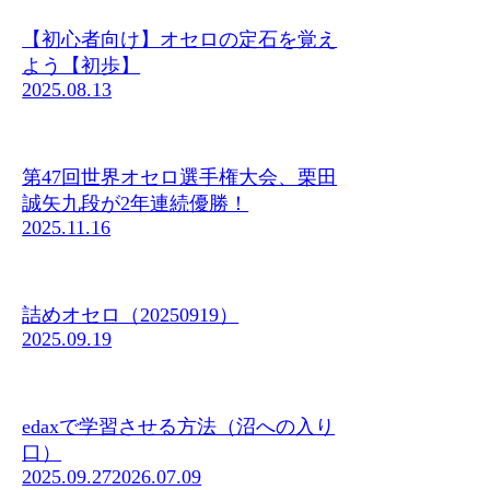
【初心者向け】オセロの定石を覚え
よう【初歩】
2025.08.13
第47回世界オセロ選手権大会、栗田
誠矢九段が2年連続優勝！
2025.11.16
詰めオセロ（20250919）
2025.09.19
edaxで学習させる方法（沼への入り
口）
2025.09.27
2026.07.09