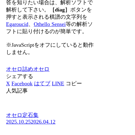
答を知りたい場合は、解析ソフトで
解析して下さい。
［diag］
ボタンを
押すと表示される棋譜の文字列を
Egaroucid
、
Othello Sensei
等の解析ソ
フトに貼り付けるのが簡単です。
※JavaScriptをオフにしていると動作
しません。
オセロ
詰めオセロ
シェアする
X
Facebook
はてブ
LINE
コピー
人気記事
オセロ定石集
2025.10.25
2026.04.12