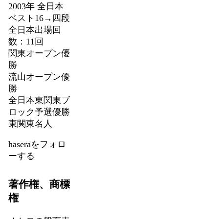
2003年 全日本
ベスト16→四段
全日本出場回
数：11回
関東オープン優
勝
流山オープン優
勝
全日本東関東ブ
ロック予選優勝
東関東名人
haseraをフォロ
ーする
著作権、商標
権