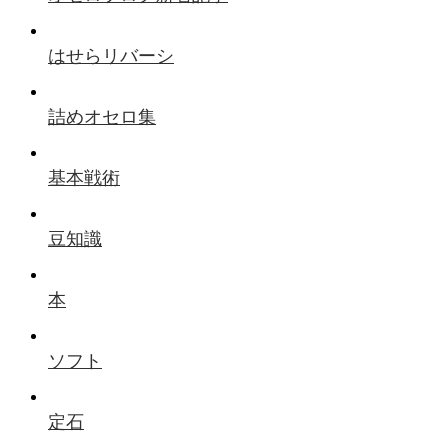
はせらリバーシ
詰めオセロ集
基本戦術
豆知識
本
ソフト
定石