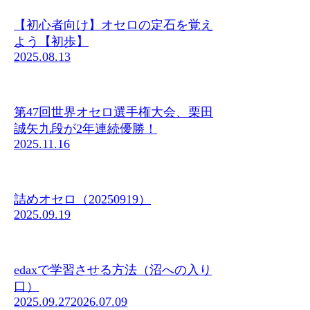
【初心者向け】オセロの定石を覚え
よう【初歩】
2025.08.13
第47回世界オセロ選手権大会、栗田
誠矢九段が2年連続優勝！
2025.11.16
詰めオセロ（20250919）
2025.09.19
edaxで学習させる方法（沼への入り
口）
2025.09.27
2026.07.09