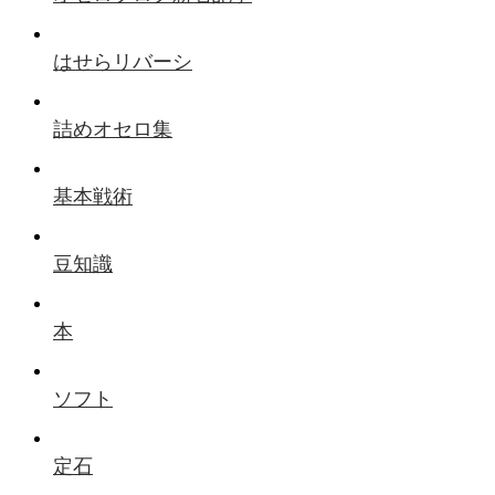
はせらリバーシ
詰めオセロ集
基本戦術
豆知識
本
ソフト
定石