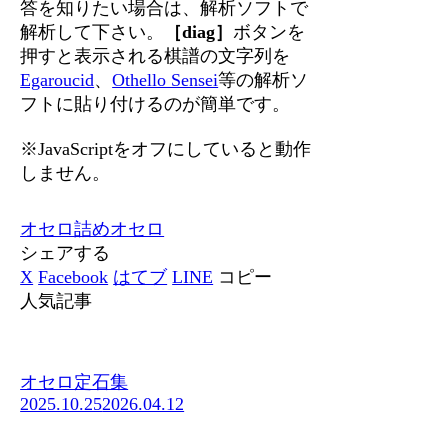
答を知りたい場合は、解析ソフトで
解析して下さい。
［diag］
ボタンを
押すと表示される棋譜の文字列を
Egaroucid
、
Othello Sensei
等の解析ソ
フトに貼り付けるのが簡単です。
※JavaScriptをオフにしていると動作
しません。
オセロ
詰めオセロ
シェアする
X
Facebook
はてブ
LINE
コピー
人気記事
オセロ定石集
2025.10.25
2026.04.12