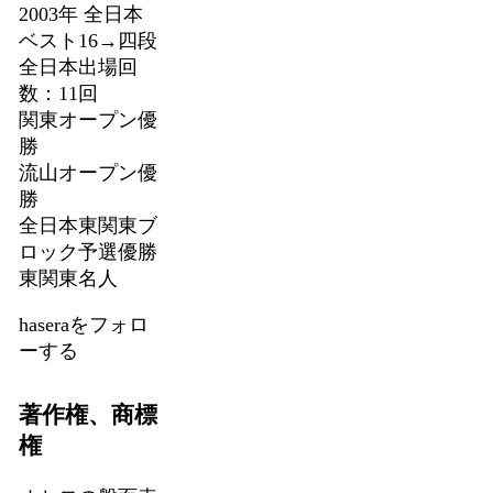
2003年 全日本
ベスト16→四段
全日本出場回
数：11回
関東オープン優
勝
流山オープン優
勝
全日本東関東ブ
ロック予選優勝
東関東名人
haseraをフォロ
ーする
著作権、商標
権