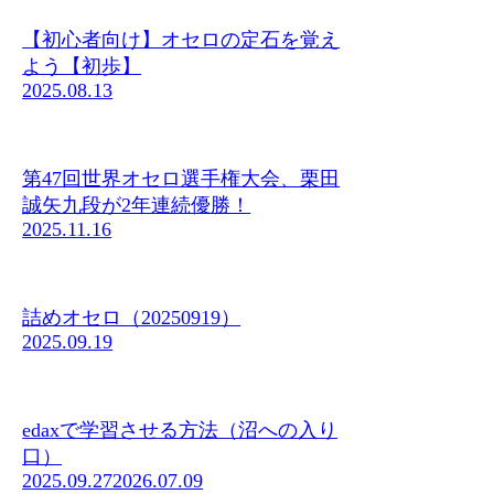
【初心者向け】オセロの定石を覚え
よう【初歩】
2025.08.13
第47回世界オセロ選手権大会、栗田
誠矢九段が2年連続優勝！
2025.11.16
詰めオセロ（20250919）
2025.09.19
edaxで学習させる方法（沼への入り
口）
2025.09.27
2026.07.09