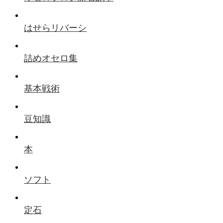
はせらリバーシ
詰めオセロ集
基本戦術
豆知識
本
ソフト
定石