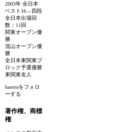
2003年 全日本
ベスト16→四段
全日本出場回
数：11回
関東オープン優
勝
流山オープン優
勝
全日本東関東ブ
ロック予選優勝
東関東名人
haseraをフォロ
ーする
著作権、商標
権