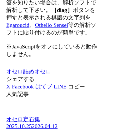
答を知りたい場合は、解析ソフトで
解析して下さい。
［diag］
ボタンを
押すと表示される棋譜の文字列を
Egaroucid
、
Othello Sensei
等の解析ソ
フトに貼り付けるのが簡単です。
※JavaScriptをオフにしていると動作
しません。
オセロ
詰めオセロ
シェアする
X
Facebook
はてブ
LINE
コピー
人気記事
オセロ定石集
2025.10.25
2026.04.12