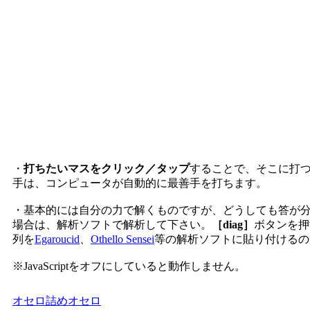
・
打ちたいマスをクリック／タップ
することで、そこに打
手は、コンピュータが自動的に最善手を打ちます。
・基本的には自分の力で解くものですが、どうしても答が
場合は、解析ソフトで解析して下さい。
［diag］
ボタンを押
列を
Egaroucid
、
Othello Sensei
等の解析ソフトに貼り付けるの
※JavaScriptをオフにしていると動作しません。
オセロ
詰めオセロ