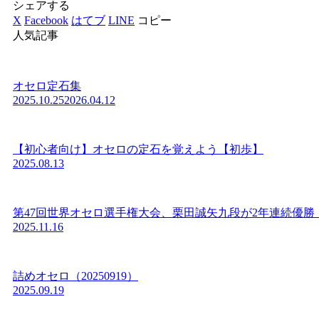
シェアする
X
Facebook
はてブ
LINE
コピー
人気記事
オセロ定石集
2025.10.25
2026.04.12
【初心者向け】オセロの定石を覚えよう【初歩】
2025.08.13
第47回世界オセロ選手権大会、栗田誠矢九段が2年連続優勝
2025.11.16
詰めオセロ（20250919）
2025.09.19