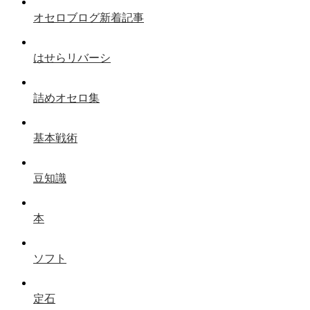
オセロブログ新着記事
はせらリバーシ
詰めオセロ集
基本戦術
豆知識
本
ソフト
定石