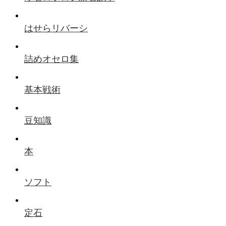
はせらリバーシ
詰めオセロ集
基本戦術
豆知識
本
ソフト
定石