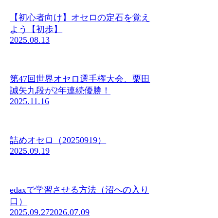
【初心者向け】オセロの定石を覚え
よう【初歩】
2025.08.13
第47回世界オセロ選手権大会、栗田
誠矢九段が2年連続優勝！
2025.11.16
詰めオセロ（20250919）
2025.09.19
edaxで学習させる方法（沼への入り
口）
2025.09.27
2026.07.09