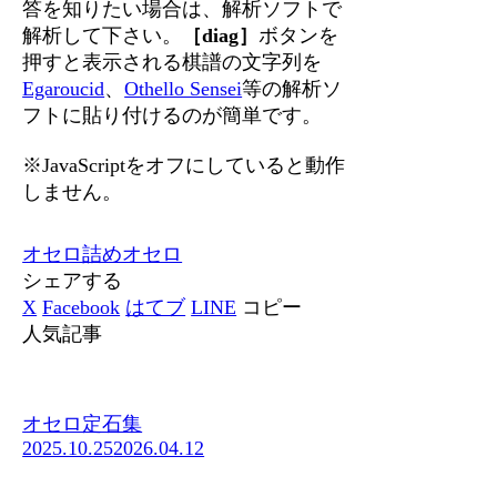
答を知りたい場合は、解析ソフトで
解析して下さい。
［diag］
ボタンを
押すと表示される棋譜の文字列を
Egaroucid
、
Othello Sensei
等の解析ソ
フトに貼り付けるのが簡単です。
※JavaScriptをオフにしていると動作
しません。
オセロ
詰めオセロ
シェアする
X
Facebook
はてブ
LINE
コピー
人気記事
オセロ定石集
2025.10.25
2026.04.12