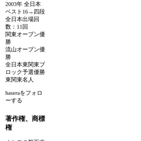
2003年 全日本
ベスト16→四段
全日本出場回
数：11回
関東オープン優
勝
流山オープン優
勝
全日本東関東ブ
ロック予選優勝
東関東名人
haseraをフォロ
ーする
著作権、商標
権