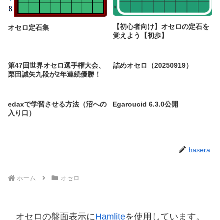
【初心者向け】オセロの定石を
オセロ定石集
覚えよう【初歩】
第47回世界オセロ選手権大会、
詰めオセロ（20250919）
栗田誠矢九段が2年連続優勝！
edaxで学習させる方法（沼への
Egaroucid 6.3.0公開
入り口）
hasera
ホーム
オセロ
オセロの盤面表示に
Hamlite
を使用しています。