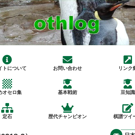
イトについて
お問い合わせ
リンク
めオセロ集
基本戦術
豆知識
定石
歴代チャンピオン
棋譜ツイ