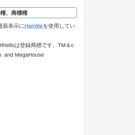
作権、商標権
盤面表示に
Hamlite
を使用してい
thelloは登録商標です。TM＆c
Co. and MegaHouse