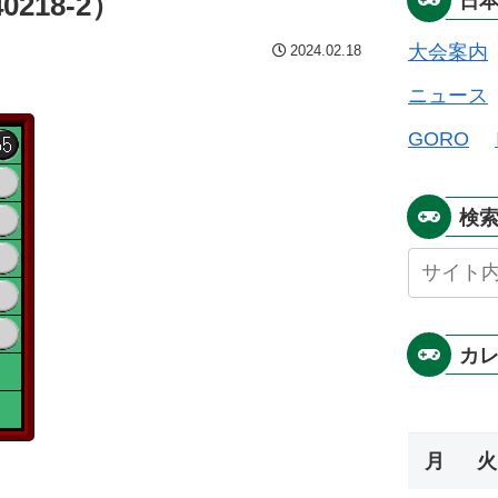
218-2）
日
大会案内
2024.02.18
ニュース
GORO
検
カ
月
火