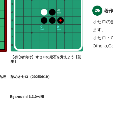
著
オセロの
ます。
オセロ・O
Othello,
【初心者向け】オセロの定石を覚えよう【初
歩】
九段
詰めオセロ（20250919）
Egaroucid 6.3.0公開