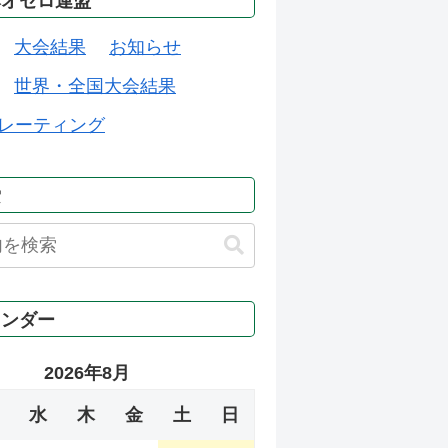
本オセロ連盟
大会結果
お知らせ
世界・全国大会結果
レーティング
索
レンダー
2026年8月
水
木
金
土
日