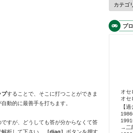
プ
オセ
ップ
することで、そこに打つことができま
オセロ
が自動的に最善手を打ちます。
【過
19
19
のですが、どうしても答が分からなくて答
→二
で解析して下さい。
［diag］
ボタンを押す