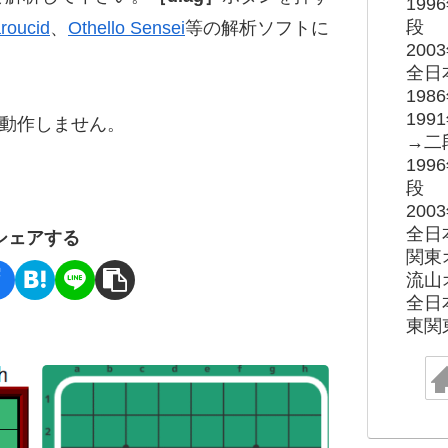
19
段
roucid
、
Othello Sensei
等の解析ソフトに
20
全日
19
19
ると動作しません。
→二
19
段
20
全日
シェアする
関東
流山
全日
東関