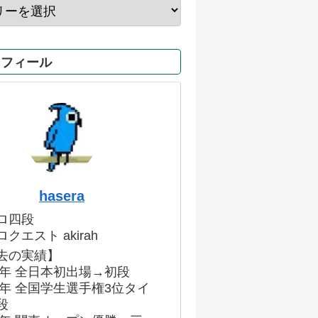
ロフィール
hasera
ロ四段
クエスト akirah
去の実績】
86年 全日本初出場→初段
91年 全国学生選手権3位タイ
段