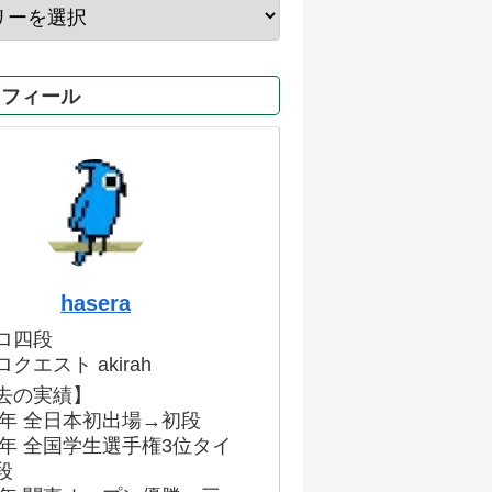
ロフィール
hasera
ロ四段
クエスト akirah
去の実績】
86年 全日本初出場→初段
91年 全国学生選手権3位タイ
段