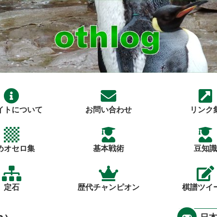
イトについて
お問い合わせ
リンク
めオセロ集
基本戦術
豆知識
定石
歴代チャンピオン
棋譜ツイ