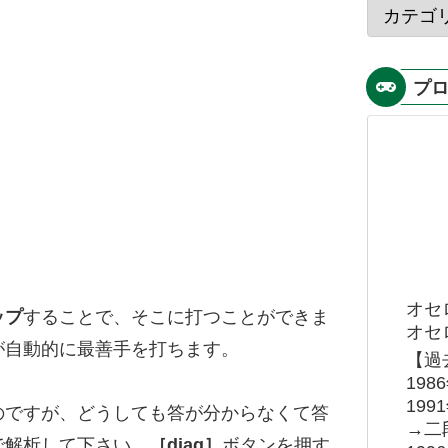
プ
オセ
ップ
することで、そこに打つことができま
オセロ
が自動的に最善手を打ちます。
【過
19
19
のですが、どうしても答が分からなくて答
→二
で解析して下さい。
［diag］
ボタンを押す