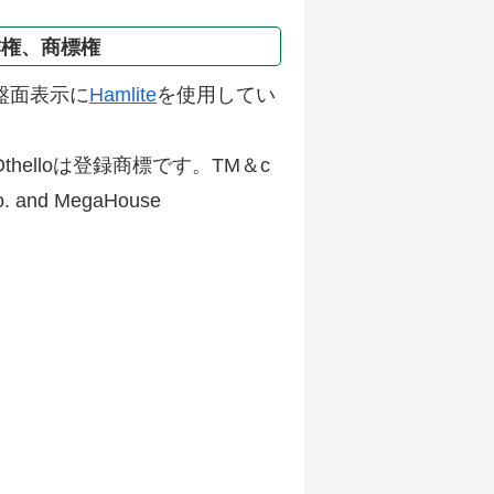
作権、商標権
盤面表示に
Hamlite
を使用してい
thelloは登録商標です。TM＆c
Co. and MegaHouse