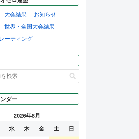
本オセロ連盟
大会結果
お知らせ
世界・全国大会結果
レーティング
索
レンダー
2026年8月
水
木
金
土
日