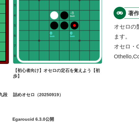
著
オセロの
ます。
オセロ・O
Othello,
【初心者向け】オセロの定石を覚えよう【初
歩】
九段
詰めオセロ（20250919）
Egaroucid 6.3.0公開