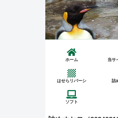
ホーム
当サ
はせらリバーシ
詰
ソフト