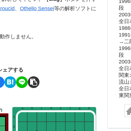
19
段
roucid
、
Othello Sensei
等の解析ソフトに
20
全日
19
19
ると動作しません。
→二
19
段
20
全日
シェアする
関東
流山
全日
東関