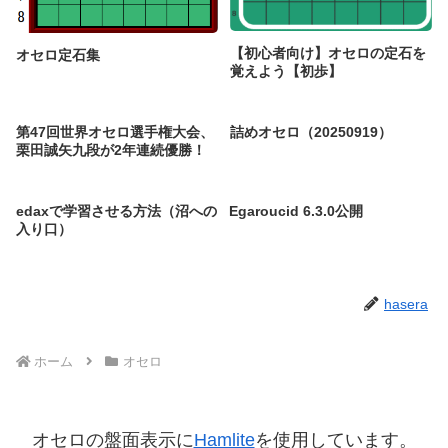
【初心者向け】オセロの定石を
オセロ定石集
覚えよう【初歩】
第47回世界オセロ選手権大会、
詰めオセロ（20250919）
栗田誠矢九段が2年連続優勝！
edaxで学習させる方法（沼への
Egaroucid 6.3.0公開
入り口）
hasera
ホーム
オセロ
オセロの盤面表示に
Hamlite
を使用しています。