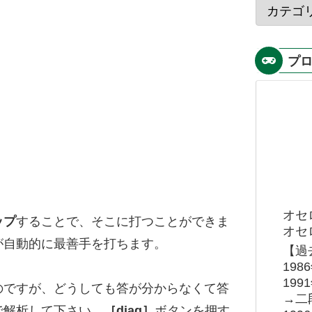
プ
オセ
ップ
することで、そこに打つことができま
オセロ
が自動的に最善手を打ちます。
【過
19
19
のですが、どうしても答が分からなくて答
→二
で解析して下さい。
［diag］
ボタンを押す