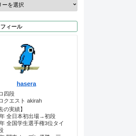
ロフィール
hasera
ロ四段
クエスト akirah
去の実績】
86年 全日本初出場→初段
91年 全国学生選手権3位タイ
段