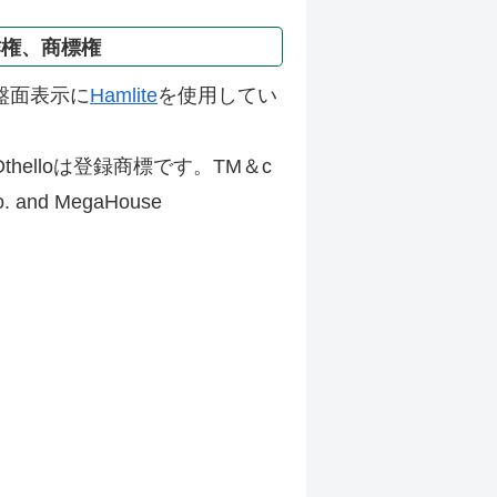
作権、商標権
盤面表示に
Hamlite
を使用してい
thelloは登録商標です。TM＆c
Co. and MegaHouse