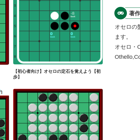
著
オセロの
ます。
オセロ・O
Othello,
【初心者向け】オセロの定石を覚えよう【初
歩】