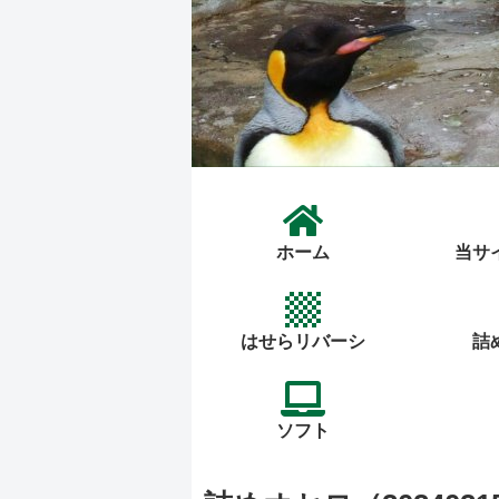
ホーム
当サ
はせらリバーシ
詰
ソフト