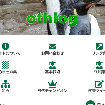
イトについて
お問い合わせ
リンク
めオセロ集
基本戦術
豆知識
定石
歴代チャンピオン
棋譜ツイ