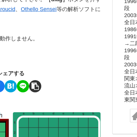
19
段
roucid
、
Othello Sensei
等の解析ソフトに
20
全日
19
19
ると動作しません。
→二
19
段
20
全日
シェアする
関東
流山
全日
東関