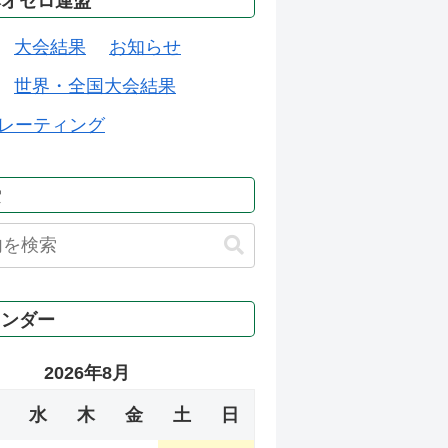
本オセロ連盟
大会結果
お知らせ
世界・全国大会結果
レーティング
索
レンダー
2026年8月
水
木
金
土
日