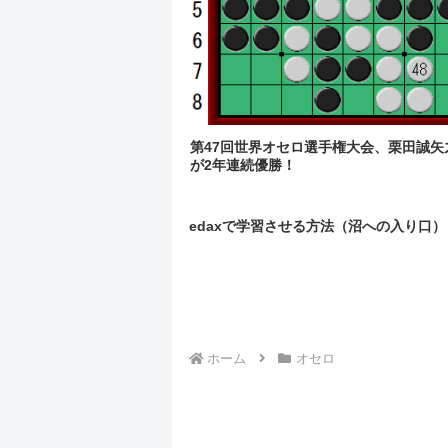
第47回世界オセロ選手権大会、栗田誠矢
が2年連続優勝！
edaxで学習させる方法（沼への入り口）
ホーム
オセロ