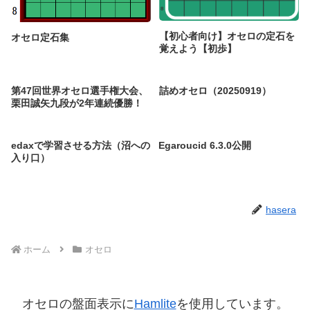
【初心者向け】オセロの定石を
オセロ定石集
覚えよう【初歩】
第47回世界オセロ選手権大会、
詰めオセロ（20250919）
栗田誠矢九段が2年連続優勝！
edaxで学習させる方法（沼への
Egaroucid 6.3.0公開
入り口）
hasera
ホーム
オセロ
オセロの盤面表示に
Hamlite
を使用しています。