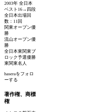
2003年 全日本
ベスト16→四段
全日本出場回
数：11回
関東オープン優
勝
流山オープン優
勝
全日本東関東ブ
ロック予選優勝
東関東名人
haseraをフォロ
ーする
著作権、商標
権