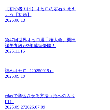
【初心者向け】オセロの定石を覚え
よう【初歩】
2025.08.13
第47回世界オセロ選手権大会、栗田
誠矢九段が2年連続優勝！
2025.11.16
詰めオセロ（20250919）
2025.09.19
edaxで学習させる方法（沼への入り
口）
2025.09.27
2026.07.09