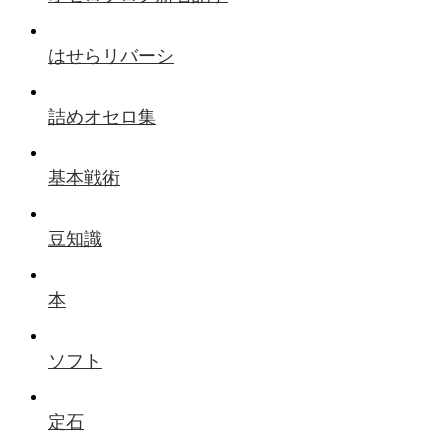
はせらリバーシ
詰めオセロ集
基本戦術
豆知識
本
ソフト
定石