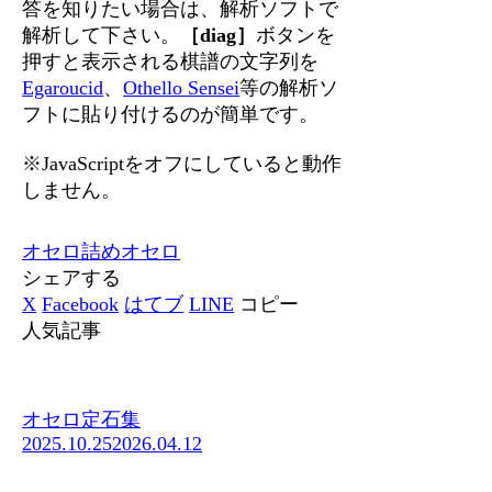
答を知りたい場合は、解析ソフトで
解析して下さい。
［diag］
ボタンを
押すと表示される棋譜の文字列を
Egaroucid
、
Othello Sensei
等の解析ソ
フトに貼り付けるのが簡単です。
※JavaScriptをオフにしていると動作
しません。
オセロ
詰めオセロ
シェアする
X
Facebook
はてブ
LINE
コピー
人気記事
オセロ定石集
2025.10.25
2026.04.12