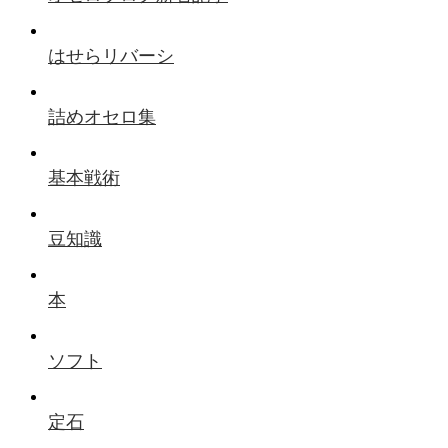
はせらリバーシ
詰めオセロ集
基本戦術
豆知識
本
ソフト
定石