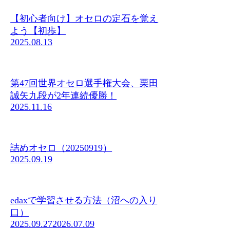
【初心者向け】オセロの定石を覚え
よう【初歩】
2025.08.13
第47回世界オセロ選手権大会、栗田
誠矢九段が2年連続優勝！
2025.11.16
詰めオセロ（20250919）
2025.09.19
edaxで学習させる方法（沼への入り
口）
2025.09.27
2026.07.09