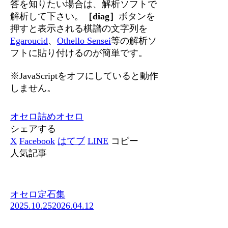
答を知りたい場合は、解析ソフトで
解析して下さい。
［diag］
ボタンを
押すと表示される棋譜の文字列を
Egaroucid
、
Othello Sensei
等の解析ソ
フトに貼り付けるのが簡単です。
※JavaScriptをオフにしていると動作
しません。
オセロ
詰めオセロ
シェアする
X
Facebook
はてブ
LINE
コピー
人気記事
オセロ定石集
2025.10.25
2026.04.12