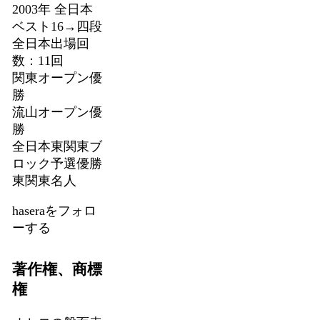
2003年 全日本
ベスト16→四段
全日本出場回
数：11回
関東オープン優
勝
流山オープン優
勝
全日本東関東ブ
ロック予選優勝
東関東名人
haseraをフォロ
ーする
著作権、商標
権