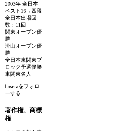
2003年 全日本
ベスト16→四段
全日本出場回
数：11回
関東オープン優
勝
流山オープン優
勝
全日本東関東ブ
ロック予選優勝
東関東名人
haseraをフォロ
ーする
著作権、商標
権