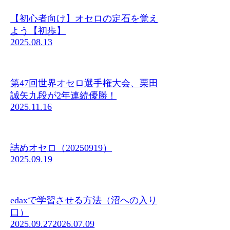
【初心者向け】オセロの定石を覚え
よう【初歩】
2025.08.13
第47回世界オセロ選手権大会、栗田
誠矢九段が2年連続優勝！
2025.11.16
詰めオセロ（20250919）
2025.09.19
edaxで学習させる方法（沼への入り
口）
2025.09.27
2026.07.09