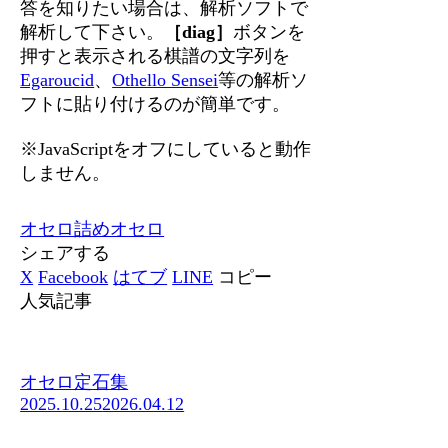
答を知りたい場合は、解析ソフトで
解析して下さい。
［diag］
ボタンを
押すと表示される棋譜の文字列を
Egaroucid
、
Othello Sensei
等の解析ソ
フトに貼り付けるのが簡単です。
※JavaScriptをオフにしていると動作
しません。
オセロ
詰めオセロ
シェアする
X
Facebook
はてブ
LINE
コピー
人気記事
オセロ定石集
2025.10.25
2026.04.12