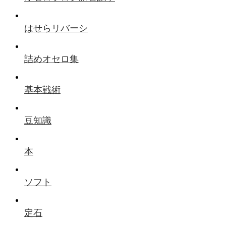
はせらリバーシ
詰めオセロ集
基本戦術
豆知識
本
ソフト
定石