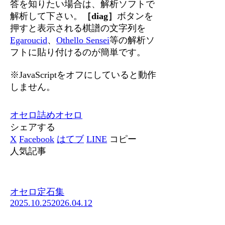
答を知りたい場合は、解析ソフトで
解析して下さい。
［diag］
ボタンを
押すと表示される棋譜の文字列を
Egaroucid
、
Othello Sensei
等の解析ソ
フトに貼り付けるのが簡単です。
※JavaScriptをオフにしていると動作
しません。
オセロ
詰めオセロ
シェアする
X
Facebook
はてブ
LINE
コピー
人気記事
オセロ定石集
2025.10.25
2026.04.12