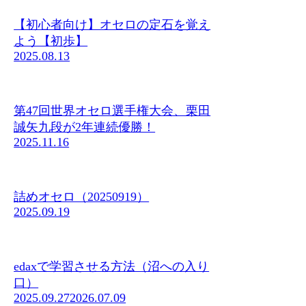
【初心者向け】オセロの定石を覚え
よう【初歩】
2025.08.13
第47回世界オセロ選手権大会、栗田
誠矢九段が2年連続優勝！
2025.11.16
詰めオセロ（20250919）
2025.09.19
edaxで学習させる方法（沼への入り
口）
2025.09.27
2026.07.09