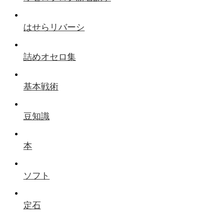
はせらリバーシ
詰めオセロ集
基本戦術
豆知識
本
ソフト
定石