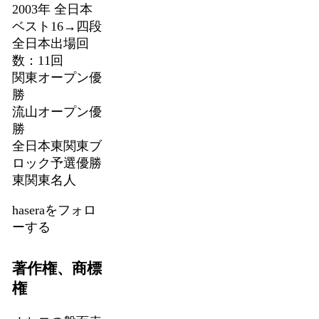
2003年 全日本
ベスト16→四段
全日本出場回
数：11回
関東オープン優
勝
流山オープン優
勝
全日本東関東ブ
ロック予選優勝
東関東名人
haseraをフォロ
ーする
著作権、商標
権