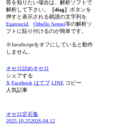
答を知りたい場合は、解析ソフトで
解析して下さい。
［diag］
ボタンを
押すと表示される棋譜の文字列を
Egaroucid
、
Othello Sensei
等の解析ソ
フトに貼り付けるのが簡単です。
※JavaScriptをオフにしていると動作
しません。
オセロ
詰めオセロ
シェアする
X
Facebook
はてブ
LINE
コピー
人気記事
オセロ定石集
2025.10.25
2026.04.12