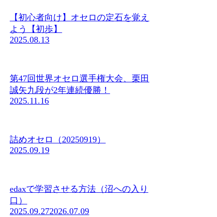
【初心者向け】オセロの定石を覚え
よう【初歩】
2025.08.13
第47回世界オセロ選手権大会、栗田
誠矢九段が2年連続優勝！
2025.11.16
詰めオセロ（20250919）
2025.09.19
edaxで学習させる方法（沼への入り
口）
2025.09.27
2026.07.09