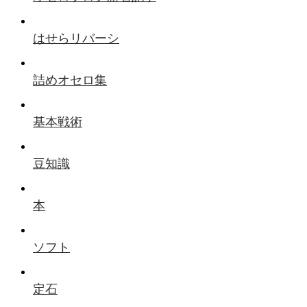
はせらリバーシ
詰めオセロ集
基本戦術
豆知識
本
ソフト
定石