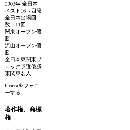
2003年 全日本
ベスト16→四段
全日本出場回
数：11回
関東オープン優
勝
流山オープン優
勝
全日本東関東ブ
ロック予選優勝
東関東名人
haseraをフォロ
ーする
著作権、商標
権