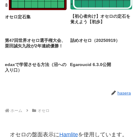
【初心者向け】オセロの定石を
オセロ定石集
覚えよう【初歩】
第47回世界オセロ選手権大会、
詰めオセロ（20250919）
栗田誠矢九段が2年連続優勝！
edaxで学習させる方法（沼への
Egaroucid 6.3.0公開
入り口）
hasera
ホーム
オセロ
オセロの盤面表示に
Hamlite
を使用しています。