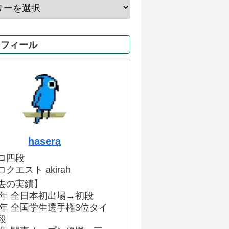
ロフィール
hasera
ロ四段
クエスト akirah
去の実績】
86年 全日本初出場→初段
91年 全国学生選手権3位タイ
段