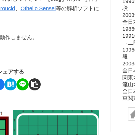
19
段
roucid
、
Othello Sensei
等の解析ソフトに
20
全日
19
19
ると動作しません。
→二
19
段
20
全日
シェアする
関東
流山
全日
東関