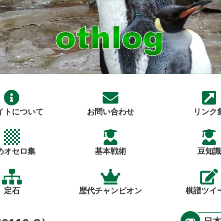
イトについて
お問い合わせ
リンク
めオセロ集
基本戦術
豆知識
定石
歴代チャンピオン
棋譜ツイ