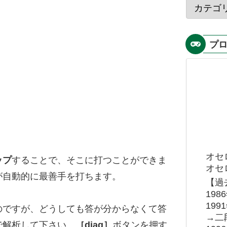
プ
オセ
ップ
することで、そこに打つことができま
オセロ
が自動的に最善手を打ちます。
【過
19
19
のですが、どうしても答が分からなくて答
→二
で解析して下さい。
［diag］
ボタンを押す