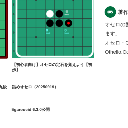
著
オセロの
ます。
オセロ・O
Othello,
【初心者向け】オセロの定石を覚えよう【初
歩】
九段
詰めオセロ（20250919）
Egaroucid 6.3.0公開