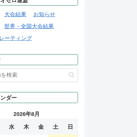
本オセロ連盟
大会結果
お知らせ
世界・全国大会結果
レーティング
索
レンダー
2026年8月
水
木
金
土
日