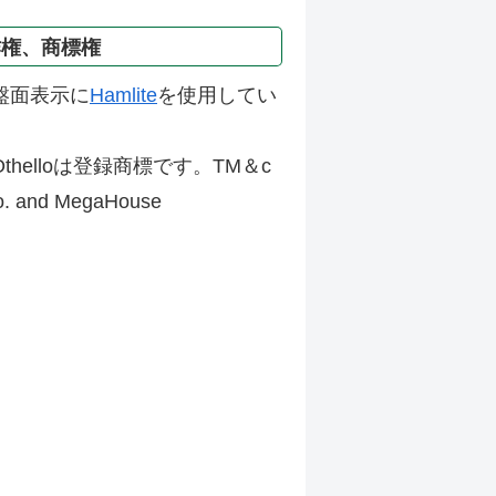
作権、商標権
盤面表示に
Hamlite
を使用してい
thelloは登録商標です。TM＆c
Co. and MegaHouse