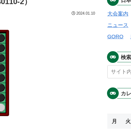
110-2）
日
大会案内
2024.01.10
ニュース
GORO
検
カ
月
火