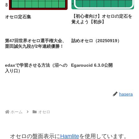
【初心者向け】オセロの定石を
オセロ定石集
覚えよう【初歩】
第47回世界オセロ選手権大会、
詰めオセロ（20250919）
栗田誠矢九段が2年連続優勝！
edaxで学習させる方法（沼への
Egaroucid 6.3.0公開
入り口）
hasera
ホーム
オセロ
オセロの盤面表示に
Hamlite
を使用しています。