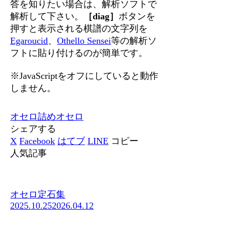
答を知りたい場合は、解析ソフトで
解析して下さい。
［diag］
ボタンを
押すと表示される棋譜の文字列を
Egaroucid
、
Othello Sensei
等の解析ソ
フトに貼り付けるのが簡単です。
※JavaScriptをオフにしていると動作
しません。
オセロ
詰めオセロ
シェアする
X
Facebook
はてブ
LINE
コピー
人気記事
オセロ定石集
2025.10.25
2026.04.12