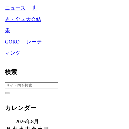
ニュース
世
界・全国大会結
果
GORO
レーテ
ィング
検索
カレンダー
2026年8月