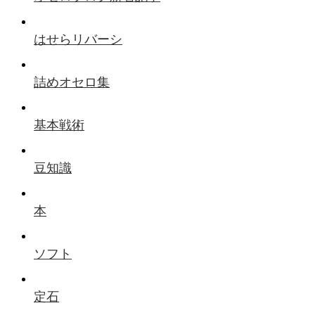
はせらリバーシ
詰めオセロ集
基本戦術
豆知識
本
ソフト
定石