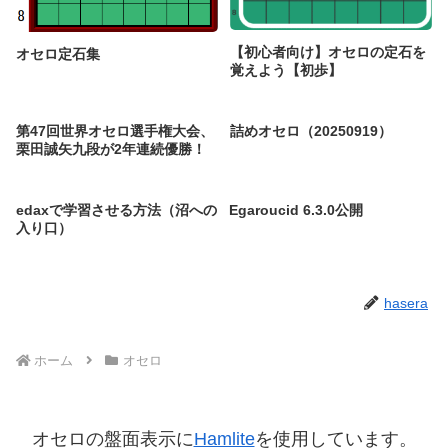
【初心者向け】オセロの定石を
オセロ定石集
覚えよう【初歩】
第47回世界オセロ選手権大会、
詰めオセロ（20250919）
栗田誠矢九段が2年連続優勝！
edaxで学習させる方法（沼への
Egaroucid 6.3.0公開
入り口）
hasera
ホーム
オセロ
オセロの盤面表示に
Hamlite
を使用しています。